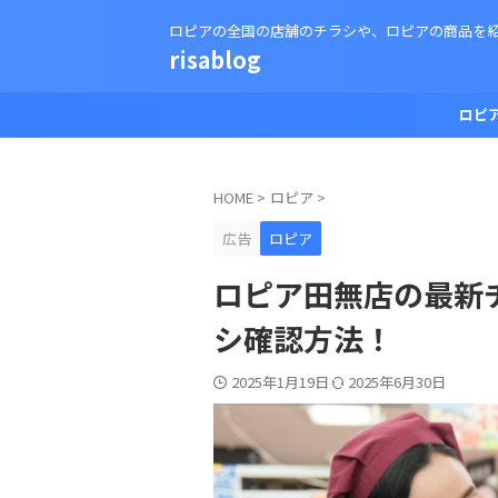
ロピアの全国の店舗のチラシや、ロピアの商品を
risablog
ロピ
HOME
>
ロピア
>
広告
ロピア
ロピア田無店の最新
シ確認方法！
2025年1月19日
2025年6月30日