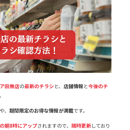
ア田無店
の
最新のチラシ
と、
店舗情報
と
今後のチ
。
や、
期間限定のお得な情報が満載
です。
の朝8時にアップ
されますので、
随時更新
しており