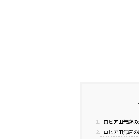
1.
ロピア田無店の
2.
ロピア田無店の