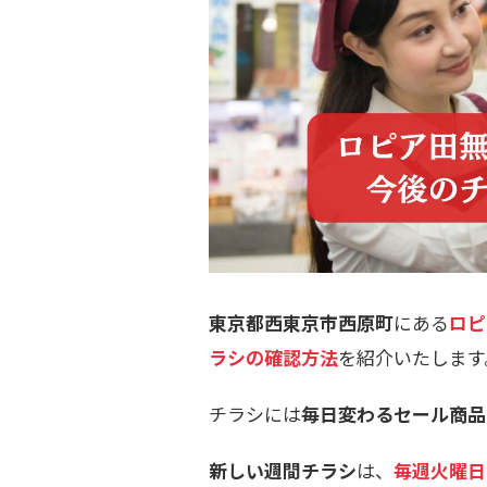
東京都西東京市西原町
にある
ロピ
ラシの確認方法
を紹介いたします
チラシには
毎日変わるセール商品
新しい週間チラシ
は、
毎週火曜日