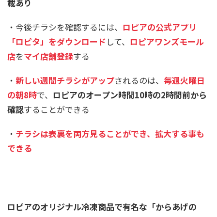
載あり
・今後チラシを確認するには、
ロピアの公式アプリ
「ロピタ」をダウンロード
して、
ロピアワンズモール
店
を
マイ店舗登録
する
・
新しい週間チラシがアップ
されるのは、
毎週火曜日
の朝8時
で、
ロピアのオープン時間10時の2時間前から
確認
することができる
・
チラシは表裏を両方見ることができ、拡大する事も
できる
ロピアのオリジナル冷凍商品で有名な「からあげの