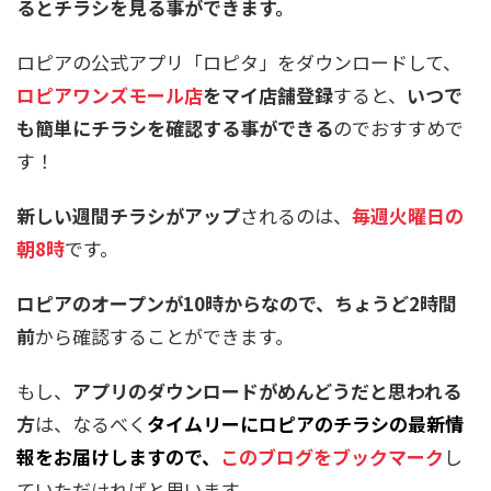
るとチラシを見る事ができます。
ロピアの公式アプリ「ロピタ」をダウンロードして、
ロピアワンズモール店
をマイ店舗登録
すると、
いつで
も簡単にチラシを確認する事ができる
のでおすすめで
す！
新しい週間チラシがアップ
されるのは、
毎週火曜日の
朝8時
です。
ロピアのオープンが10時からなので、ちょうど2時間
前
から確認することができます。
もし、
アプリのダウンロードがめんどうだと思われる
方
は、なるべく
タイムリーにロピアのチラシの最新情
報をお届けしますので、
このブログをブックマーク
し
ていただければと思います。