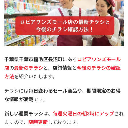
千葉県千葉市稲毛区長沼町
にある
ロピアワンズモール
店
の
最新のチラシ
と、
店舗情報
と
今後のチラシの確認
方法
を紹介いたします。
チラシには
毎日変わるセール商品
や、
期間限定のお得
な情報が満載
です。
新しい週間チラシ
は、
毎週火曜日の朝8時にアップ
され
ますので、
随時更新
しております。