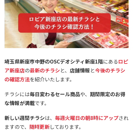
埼玉県新座市中野のOSCデオシティ新座1階
にある
ロピ
ア新座店
の
最新のチラシ
と、
店舗情報
と
今後のチラシ
の確認方法
を紹介いたします。
チラシには
毎日変わるセール商品
や、
期間限定のお得
な情報が満載
です。
新しい週間チラシ
は、
毎週火曜日の朝8時にアップ
され
ますので、
随時更新
しております。