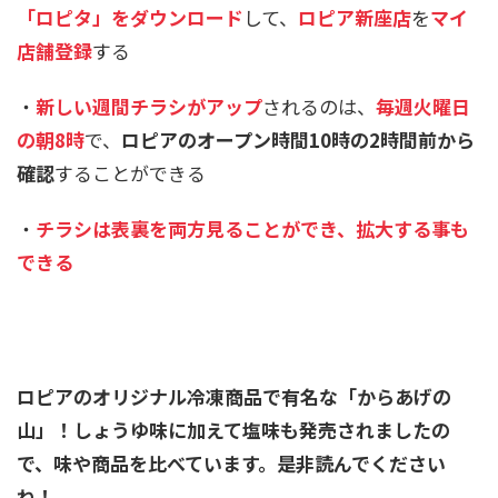
「ロピタ」をダウンロード
して、
ロピア新座店
を
マイ
店舗登録
する
・
新しい週間チラシがアップ
されるのは、
毎週火曜日
の朝8時
で、
ロピアのオープン時間10時の2時間前から
確認
することができる
・
チラシは表裏を両方見ることができ、拡大する事も
できる
ロピアのオリジナル冷凍商品で有名な「からあげの
山」！しょうゆ味に加えて塩味も発売されましたの
で、味や商品を比べています。是非読んでください
ね！