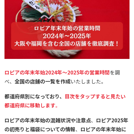
ロピアの年末年始2024年～2025年の営業時間
を調
べ、
全国の店舗の一覧を作成
いたしました。
都道府県別になっており、
目次をタップすると見たい
都道府県に移動します
。
ロピアの年末年始の混雑状況や注意点
、
ロピア2025年
の初売りと福袋についての情報
、
ロピアの年末年始に