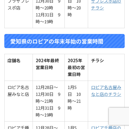
プラザフレ
12月30日 9
日 10
ザフレスポ店の
スポ店
時～20時
時～20
チラシ
12月31日 9
時
時～19時
愛知県のロピアの年末年始の営業時間
店舗名
2024年最終
2025年
チラシ
営業
日時
最初の営
業
日時
ロピア名古
12月28日～
1月5
ロピア名古屋み
屋みなと店
12月30日 9
日 10
なと店のチラシ
時～21時
時～21
12月31日 9
時
時～19時
ロピア千種
12月28日～
1月5
ロピア千種店の