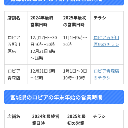
店舗名
2024年最終
2025年最初
チラシ
営業
日時
の営業
日時
ロピア
12月27日～30
1月1日9時～
ロピア五所川
五所川
日 9時～20時
20時
原店のチラシ
原店
12月31日 9時
～19時
ロピア
12月31日 9時
1月1日～3日
ロピア青森店
青森店
～19時
10時～19時
のチラシ
宮城県のロピアの年末年始の営業時間
店舗名
2024年最終営
2025年最
チラシ
業
日時
初の営業