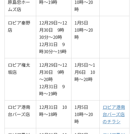
原島忠ホー
時～19時
10時～20
ムズ店
時
ロピア秦野
12月29日～12
1月5日
店
月30日 9時
10時～20
30分～20時
時
12月31日 9
時30分～19時
ロピア権太
12月29日～12
1月5日～1
坂店
月30日 9時
月6日 10
～20時
時～20時
12月31日 9
時～19時
ロピア港南
12月31日 10
1月5日
ロピア港南
台バーズ店
時～18時
10時～20
台バーズ店
時
のチラシ