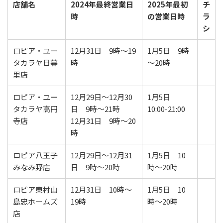
店舗名
2024年最終営業
日
2025年最初
チ
時
の営業
日時
ラ
シ
ロピア・ユー
12月31日 9時～19
1月5日 9時
タカラヤ日暮
時
～20時
里店
ロピア・ユー
12月29日～12月30
1月5日
タカラヤ高円
日 9時～21時
10:00-21:00
寺店
12月31日 9時～20
時
ロピア八王子
12月29日～12月31
1月5日 10
みなみ野店
日 9時～20時
時～20時
ロピア東村山
12月31日 10時～
1月5日 10
島忠ホームズ
19時
時～20時
店