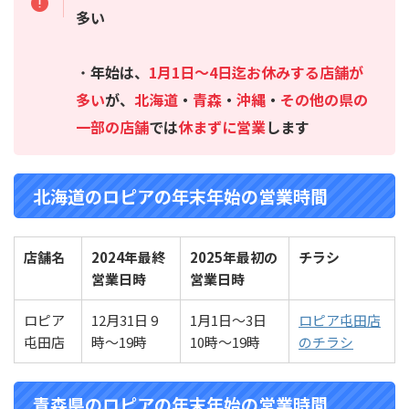
多い
・
年始は、
1月1日～4日迄お休みする店舗が
多い
が、
北海道
・
青森
・
沖縄
・
その他の県の
一部の店舗
では
休まずに営業
します
北海道のロピアの年末年始の営業時間
店舗名
2024年最終
2025年最初の
チラシ
営業日時
営業
日時
ロピア
12月31日 9
1月1日～3日
ロピア屯田店
屯田店
時～19時
10時～19時
のチラシ
青森県のロピアの年末年始の営業時間