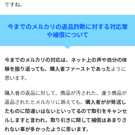
ですね。
今までのメルカリの返品詐欺に対する対応策
や補償について
今までのメルカリの対応は、ネット上の声や自分の体
験を振り返っても、購入者ファーストであった
ように
思います。
購入者の返品に対して、商品が汚された、違う商品が
返品されたとメルカリに訴えても、
購入者がが発送し
たものに間違いはないといってるので取引をキャンセ
ルしますと言われ、取り引きに関して補償はあまりさ
れない事が多かったように思います。