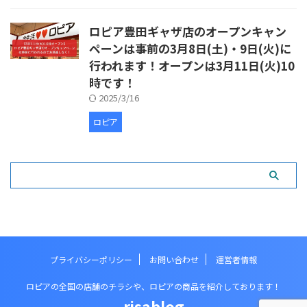
ロピア豊田ギャザ店のオープンキャン
ペーンは事前の3月8日(土)・9日(火)に
行われます！オープンは3月11日(火)10
時です！
2025/3/16
ロピア
プライバシーポリシー
お問い合わせ
運営者情報
ロピアの全国の店舗のチラシや、ロピアの商品を紹介しております！
risablog