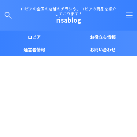
ロピアの全国の店舗のチラシや、ロピアの商品を紹介
しております！
risablog
ロピア
お役立ち情報
運営者情報
お問い合わせ