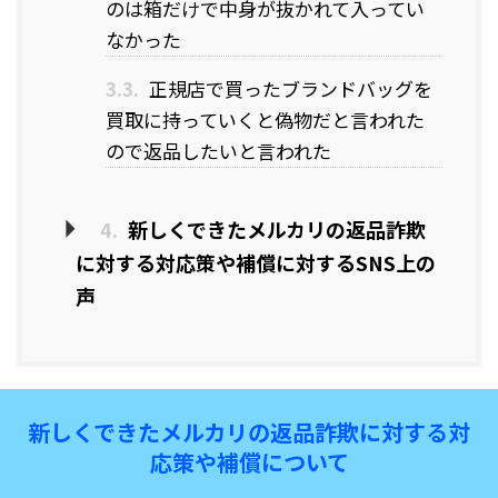
のは箱だけで中身が抜かれて入ってい
なかった
3.3.
正規店で買ったブランドバッグを
買取に持っていくと偽物だと言われた
ので返品したいと言われた
4.
新しくできたメルカリの返品詐欺
に対する対応策や補償に対するSNS上の
声
新しくできたメルカリの返品詐欺に対する対
応策や補償について