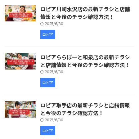
ロピア川崎水沢店の最新チラシと店舗
情報と今後のチラシ確認方法！
2025/6/30
ロピア
ロピアららぽーと和泉店の最新チラシ
と店舗情報と今後のチラシ確認方法！
2025/6/30
ロピア
ロピア取手店の最新チラシと店舗情報
と今後のチラシ確認方法！
2025/6/30
ロピア