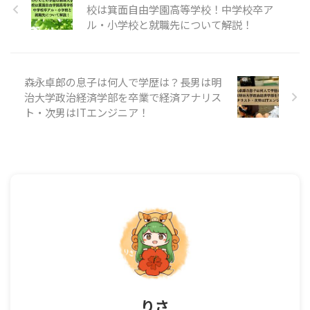
校は箕面自由学園高等学校！中学校卒ア
ル・小学校と就職先について解説！
森永卓郎の息子は何人で学歴は？長男は明
治大学政治経済学部を卒業で経済アナリス
ト・次男はITエンジニア！
りさ