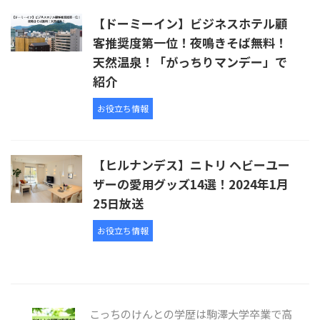
【ドーミーイン】ビジネスホテル顧
客推奨度第一位！夜鳴きそば無料！
天然温泉！「がっちりマンデー」で
紹介
お役立ち情報
【ヒルナンデス】ニトリ ヘビーユー
ザーの愛用グッズ14選！2024年1月
25日放送
お役立ち情報
こっちのけんとの学歴は駒澤大学卒業で高