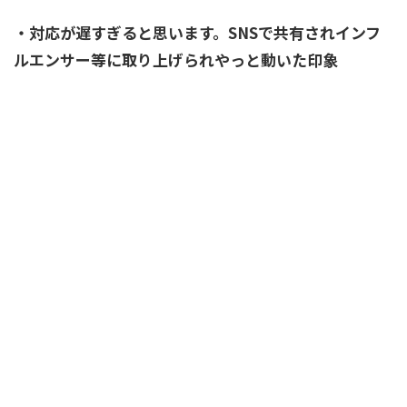
・対応が遅すぎると思います。SNSで共有されインフ
ルエンサー等に取り上げられやっと動いた印象